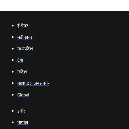
ई‑पेपर
बड़ी खबर
मध्‍यप्रदेश
देश
विदेश
मध्यप्रदेश जनसंपर्क
Global
इंदौर
भोपाल