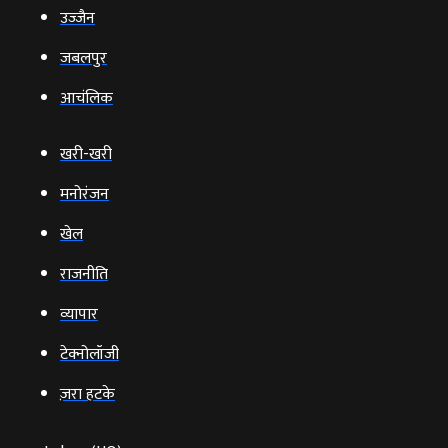
उज्‍जैन
जबलपुर
आचंलिक
खरी-खरी
मनोरंजन
खेल
राजनीति
व्‍यापार
टेक्‍नोलॉजी
ज़रा हटके