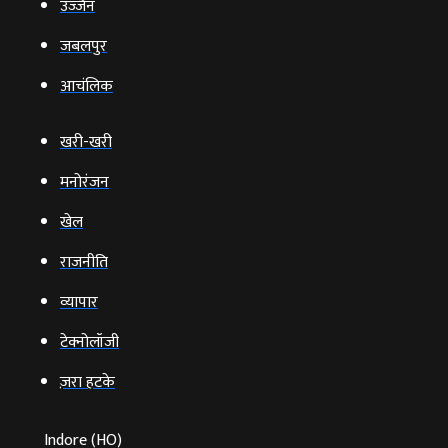
उज्‍जैन
जबलपुर
आचंलिक
खरी-खरी
मनोरंजन
खेल
राजनीति
व्‍यापार
टेक्‍नोलॉजी
ज़रा हटके
Indore (HO)