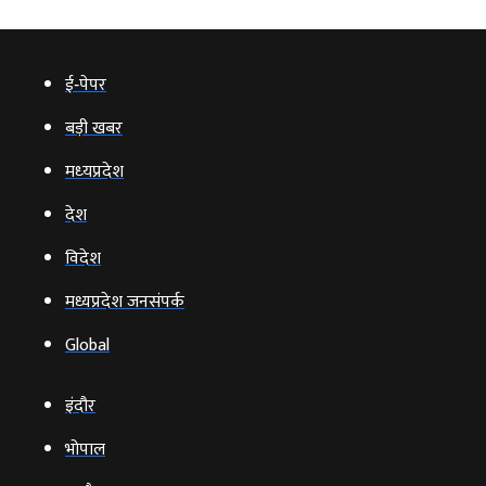
ई‑पेपर
बड़ी खबर
मध्‍यप्रदेश
देश
विदेश
मध्यप्रदेश जनसंपर्क
Global
इंदौर
भोपाल