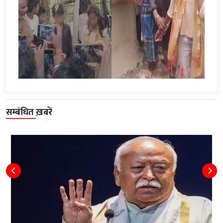
सम्बंधित ख़बरें