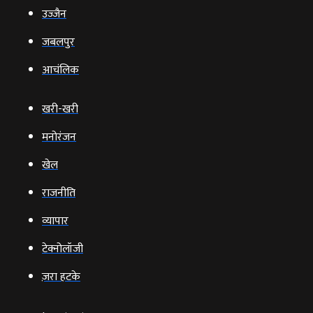
उज्‍जैन
जबलपुर
आचंलिक
खरी-खरी
मनोरंजन
खेल
राजनीति
व्‍यापार
टेक्‍नोलॉजी
ज़रा हटके