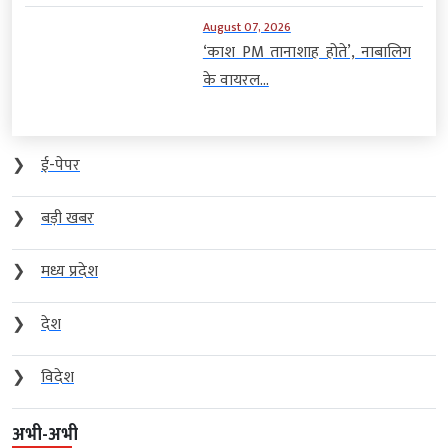
August 07, 2026
‘काश PM तानाशाह होते’, नाबालिग
के वायरल...
❯
ई-पेपर
❯
बड़ी खबर
❯
मध्य प्रदेश
❯
देश
❯
विदेश
अभी-अभी