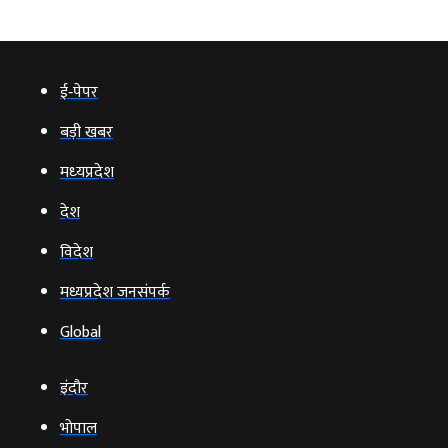
ई‑पेपर
बड़ी खबर
मध्‍यप्रदेश
देश
विदेश
मध्यप्रदेश जनसंपर्क
Global
इंदौर
भोपाल