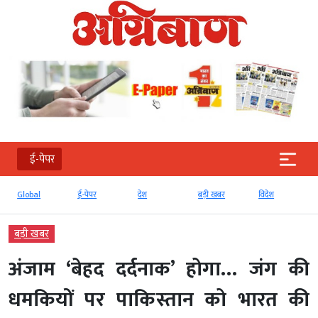
ई-पेपर
Global
ई-पेपर
देश
बड़ी खबर
विदेश
बड़ी खबर
अंजाम ‘बेहद दर्दनाक’ होगा… जंग की
धमक‍ियों पर पाक‍िस्‍तान को भारत की