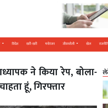
र
विदेश
खरी-खरी
मनोरंजन
जीवनशैली
खेल
राजनीत
ानाध्यापक ने किया रेप, बोला-
ले
ाहता हूं, गिरफ्तार