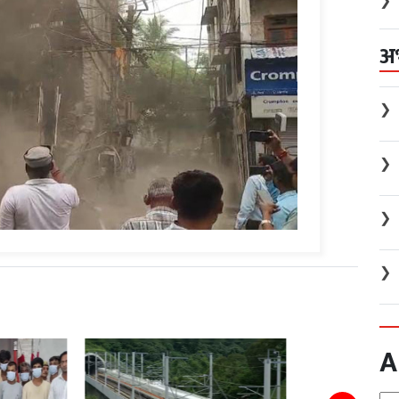
❯
अ
❯
❯
❯
❯
A