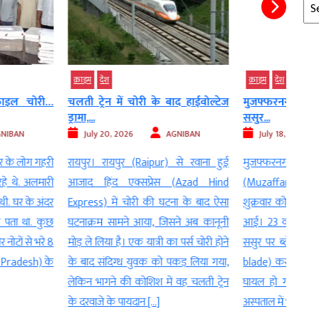
Arc
क्राइम
देश
क्राइम
ें चोरी के बाद हाईवोल्टेज
मुजफ्फरनगर में बहू ने ब्लेड से किया
तंत्र-
ससुर...
झांसा,
026
AGNIBAN
July 18, 2026
AGNIBAN
Ju
ुर (Raipur) से रवाना हुई
मुजफ्फरनगर। उत्तर प्रदेश के मुजफ्फरनगर
रायपुर
एक्सप्रेस (Azad Hind
(Muzaffarnagar) जिले के बुढ़ाना क्षेत्र में
महिला 
 चोरी की घटना के बाद ऐसा
शुक्रवार को एक चौंकाने वाली घटना सामने
पर डर
ने आया, जिसने अब कानूनी
आई। 23 वर्षीय महिला ने अपने 67 वर्षीय
मुनाफ
। एक यात्री का पर्स चोरी होने
ससुर पर ब्लेड से हमला (Attack with a
लाख र
्ध युवक को पकड़ लिया गया,
blade) कर दिया, जिससे वह गंभीर रूप से
आया ह
ी कोशिश में वह चलती ट्रेन
घायल हो गए। पुलिस ने घायल बुजुर्ग को
प्रदे
पायदान […]
अस्पताल में भर्ती कराया है, […]
लिया [