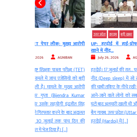
उत्तर प्रदेश
क्राइम
बड़ी खबर
क्राइम
देश
 लीक: मुख्य आरोपी
UP: हरदोई में हाई-प्रोफाइल चोरी…
चलती ट्रेन म
खाने में नींद...
ड्रामा,...
AGNIBAN
July 26, 2026
AGNIBAN
July 20, 2
 पात्रता परीक्षा (TET)
हरदोई। 17 जुलाई की रात… घर के लोग गहरी
रायपुर। रायप
च एजेंसियों को बड़ी
नींद (Deep sleep) में सो रहे थे. अलमारी
आजाद हिंद 
ले के मुख्य आरोपी
की चाबी तकिए के नीचे रखी थी. घर के अंदर
Express) में
ता (Bijendra Kumar
आने-जाने वाले लोगों को सब पता था. कुछ
घटनाक्रम साम
ोगी इंद्रजीत सिंह
घंटों बाद अलमारी खाली थी और नोटों से भरे 8
मोड़ ले लिया है
 करने के बाद अदालत
बैग गायब. उत्तर प्रदेश (Uttar Pradesh) के
के बाद संदिग
ाई तक पांच दिन की
हरदोई (Hardoi) में […]
लेकिन भागने क
या है। […]
के दरवाजे के 