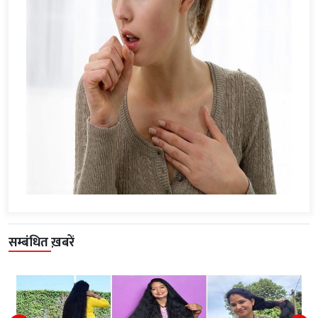
सम्बंधित ख़बरें