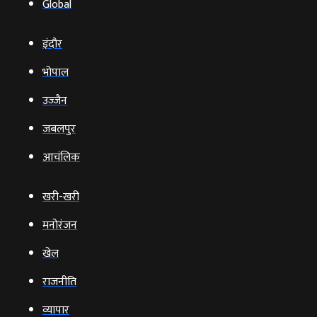
Global
इंदौर
भोपाल
उज्‍जैन
जबलपुर
आचंलिक
खरी-खरी
मनोरंजन
खेल
राजनीति
व्‍यापार