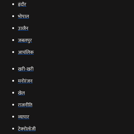
इंदौर
भोपाल
उज्‍जैन
जबलपुर
आचंलिक
खरी-खरी
मनोरंजन
खेल
राजनीति
व्‍यापार
टेक्‍नोलॉजी