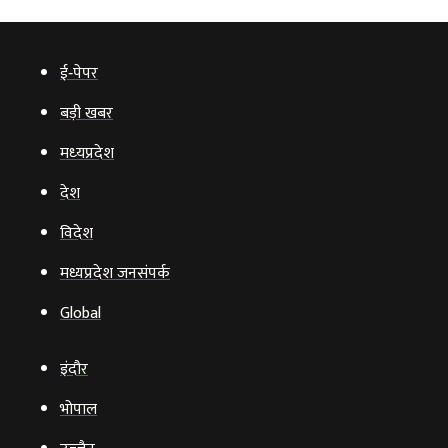
ई‑पेपर
बड़ी खबर
मध्‍यप्रदेश
देश
विदेश
मध्यप्रदेश जनसंपर्क
Global
इंदौर
भोपाल