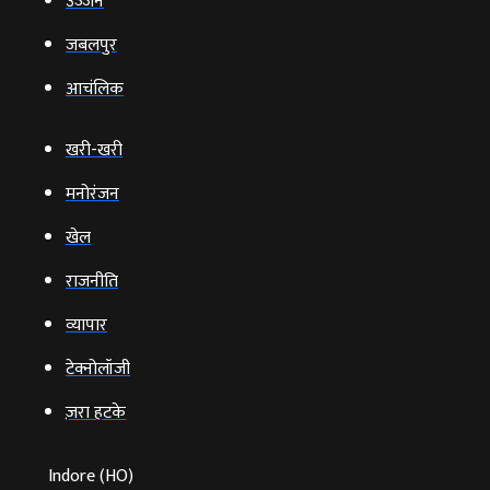
उज्‍जैन
जबलपुर
आचंलिक
खरी-खरी
मनोरंजन
खेल
राजनीति
व्‍यापार
टेक्‍नोलॉजी
ज़रा हटके
Indore (HO)