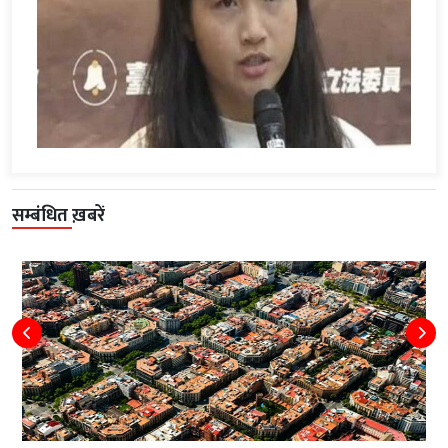
सम्बंधित ख़बरें