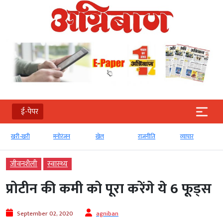
ई-पेपर
खरी-खरी
मनोरंजन
खेल
राजनीति
व्‍यापार
जीवनशैली
स्‍वास्‍थ्‍य
प्रोटीन की कमी को पूरा करेंगे ये 6 फूड्स
September 02, 2020
agniban