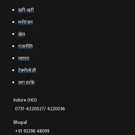
खरी-खरी
मनोरंजन
खेल
राजनीति
व्‍यापार
टेक्‍नोलॉजी
ज़रा हटके
Indore (HO)
0731-4220027/ 4220036
Bhopal
+91 93298 48099