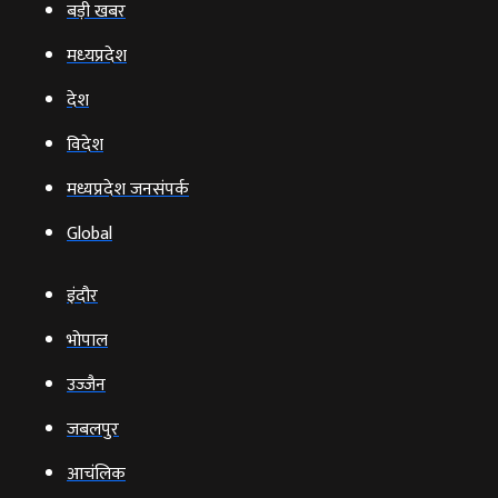
बड़ी खबर
मध्‍यप्रदेश
देश
विदेश
मध्यप्रदेश जनसंपर्क
Global
इंदौर
भोपाल
उज्‍जैन
जबलपुर
आचंलिक