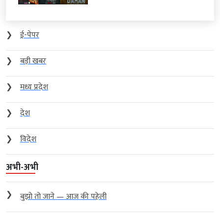
❯
ई-पेपर
❯
बड़ी खबर
❯
मध्य प्रदेश
❯
देश
❯
विदेश
अभी-अभी
❯
बुझो तो जाने — आज की पहेली