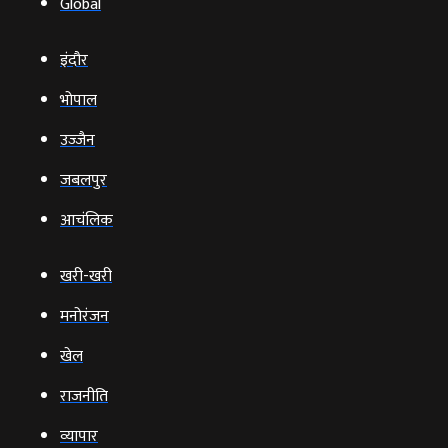
Global
इंदौर
भोपाल
उज्‍जैन
जबलपुर
आचंलिक
खरी-खरी
मनोरंजन
खेल
राजनीति
व्‍यापार