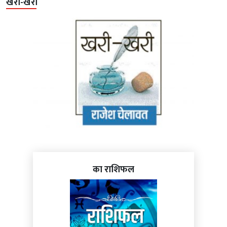
खरी-खरी
का राशिफल