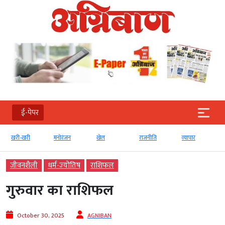
ई-पेपर
खरी-खरी
मनोरंजन
खेल
राजनीति
व्‍यापार
जीवनशैली
धर्म-ज्‍योतिष
राशिफल
गुरुवार का राशिफल
October 30, 2025
AGNIBAN