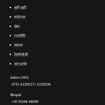
खरी-खरी
मनोरंजन
खेल
राजनीति
व्‍यापार
टेक्‍नोलॉजी
ज़रा हटके
Indore (HO)
0731-4220027/ 4220036
Bhopal
+91 93298 48099