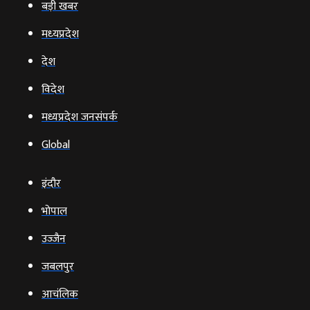
बड़ी खबर
मध्‍यप्रदेश
देश
विदेश
मध्यप्रदेश जनसंपर्क
Global
इंदौर
भोपाल
उज्‍जैन
जबलपुर
आचंलिक