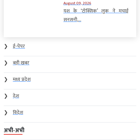
August 09, 2026
यश के ‘टॉक्सिक’ लुक ने मचाई
सनसनी,...
❯
ई-पेपर
❯
बड़ी खबर
❯
मध्य प्रदेश
❯
देश
❯
विदेश
अभी-अभी