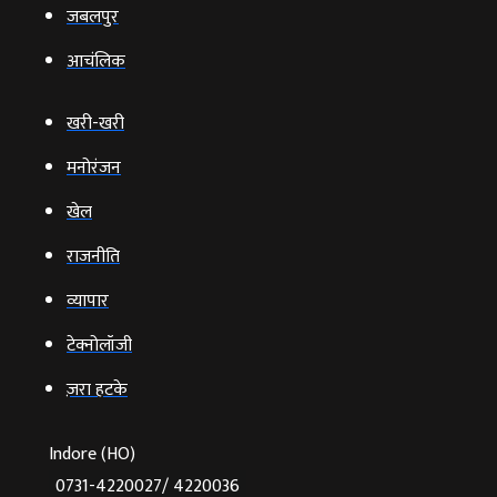
जबलपुर
आचंलिक
खरी-खरी
मनोरंजन
खेल
राजनीति
व्‍यापार
टेक्‍नोलॉजी
ज़रा हटके
Indore (HO)
0731-4220027/ 4220036