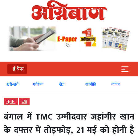
ई-पेपर
मनोरंजन
खेल
राजनीति
व्‍यापार
टेक्‍नोलॉजी
चुनाव
देश
बंगाल में TMC उम्मीदवार जहांगीर खान
के दफ्तर में तोड़फोड़, 21 मई को होनी है