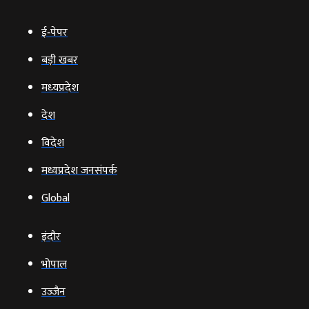
ई‑पेपर
बड़ी खबर
मध्‍यप्रदेश
देश
विदेश
मध्यप्रदेश जनसंपर्क
Global
इंदौर
भोपाल
उज्‍जैन