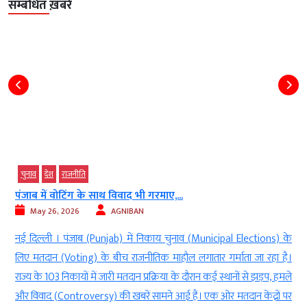
सम्बंधित ख़बरें
चुनाव
देश
राजनीति
पश्चिम बंगाल : फलता में BJP को बंपर...
May 24, 2026
Kalyan Singh
ections) के
नई दिल्ली. बंगाल (West Bengal) के फलता में हुई री-पोलिंग (Re-p
जा रहा है।
की मतगणना आज सुबह आठ बजे से शुरू हो गई है. बताया जा रहा है 
े झड़प, हमले
पहले बैलेट पेपर के वोटों की गिनती की जा रही है. इसके बाद ईवी
केंद्रों पर
(EVM Machine) से डाले गए वोट गिने जाएंगे. वहीं, टीएमसी उम्मीदव