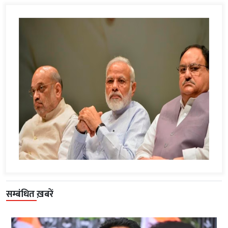
सम्बंधित ख़बरें