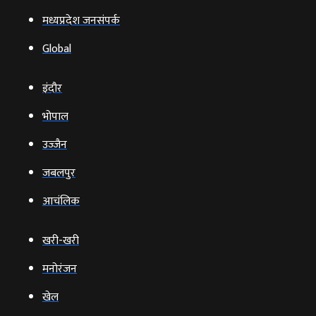
मध्यप्रदेश जनसंपर्क
Global
इंदौर
भोपाल
उज्‍जैन
जबलपुर
आचंलिक
खरी-खरी
मनोरंजन
खेल