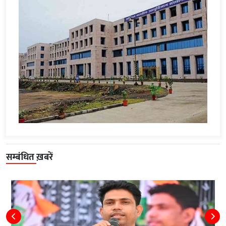
सम्बंधित ख़बरें