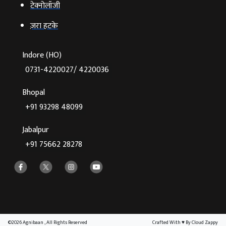
टेक्‍नोलॉजी
ज़रा हटके
Indore (HO)
0731-4220027/ 4220036
Bhopal
+91 93298 48099
Jabalpur
+91 75662 28278
©2026 Agnibaan , All Rights Reserved
Crafted With
♥
By Cloud Zappy