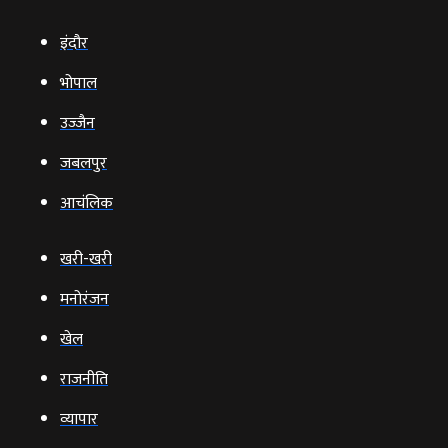
इंदौर
भोपाल
उज्‍जैन
जबलपुर
आचंलिक
खरी-खरी
मनोरंजन
खेल
राजनीति
व्‍यापार