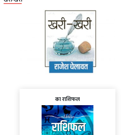
खरी-खरी
का राशिफल