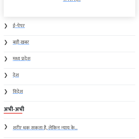
❯
ई-पेपर
❯
बड़ी खबर
❯
मध्य प्रदेश
❯
देश
❯
विदेश
अभी-अभी
❯
शरीर थक सकता है, लेकिन न्याय के...