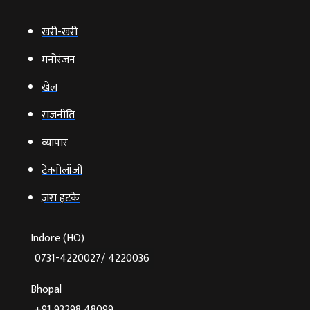
खरी-खरी
मनोरंजन
खेल
राजनीति
व्‍यापार
टेक्‍नोलॉजी
ज़रा हटके
Indore (HO)
0731-4220027/ 4220036
Bhopal
+91 93298 48099