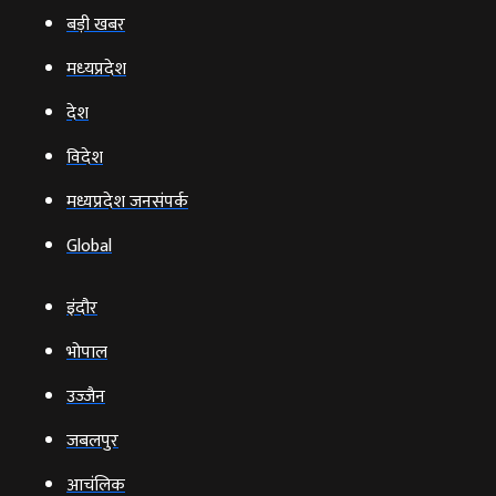
बड़ी खबर
मध्‍यप्रदेश
देश
विदेश
मध्यप्रदेश जनसंपर्क
Global
इंदौर
भोपाल
उज्‍जैन
जबलपुर
आचंलिक