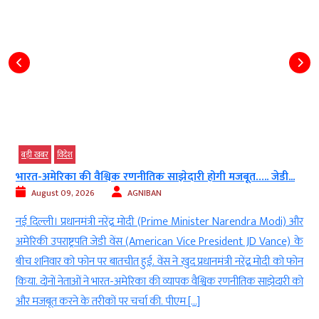
बड़ी खबर
विदेश
भारत-अमेरिका की वैश्विक रणनीतिक साझेदारी होगी मजबूत….. जेडी...
August 09, 2026
AGNIBAN
स
नई दिल्ली। प्रधानमंत्री नरेंद्र मोदी (Prime Minister Narendra Modi) और
h
अमेरिकी उपराष्ट्रपति जेडी वेंस (American Vice President JD Vance) के
ो
बीच शनिवार को फोन पर बातचीत हुई. वेंस ने खुद प्रधानमंत्री नरेंद्र मोदी को फोन
र
किया. दोनों नेताओं ने भारत-अमेरिका की व्यापक वैश्विक रणनीतिक साझेदारी को
और मजबूत करने के तरीकों पर चर्चा की. पीएम […]