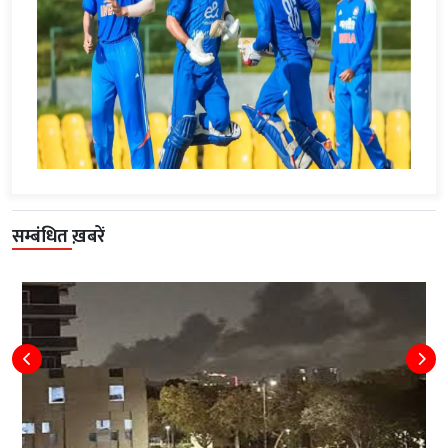
सम्बंधित ख़बरें