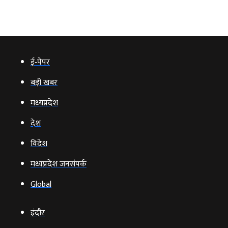
ई‑पेपर
बड़ी खबर
मध्‍यप्रदेश
देश
विदेश
मध्यप्रदेश जनसंपर्क
Global
इंदौर