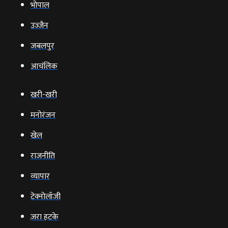
भोपाल
उज्‍जैन
जबलपुर
आचंलिक
खरी-खरी
मनोरंजन
खेल
राजनीति
व्‍यापार
टेक्‍नोलॉजी
ज़रा हटके