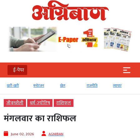
ई-पेपर
मनोरंजन
खेल
राजनीति
व्‍यापार
टेक्‍नोलॉजी
जीवनशैली
धर्म-ज्‍योतिष
राशिफल
मंगलवार का राशिफल
June 02, 2026
AGNIBAN