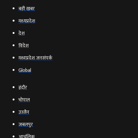
बड़ी खबर
मध्‍यप्रदेश
देश
विदेश
मध्यप्रदेश जनसंपर्क
Global
इंदौर
भोपाल
उज्‍जैन
जबलपुर
आचंलिक