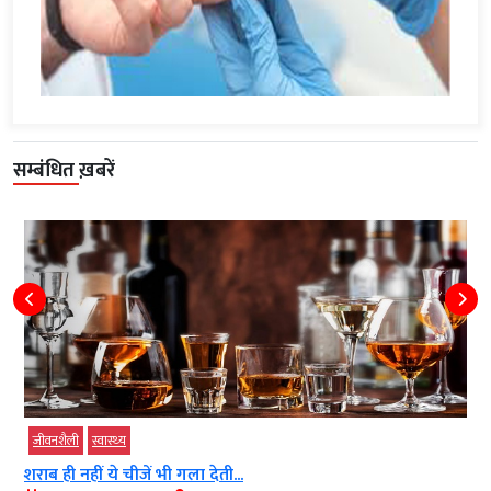
सम्बंधित ख़बरें
जीवनशैली
स्‍वास्‍थ्‍य
विटामिन K की कमी से होता बीमारीयों का...