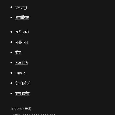
जबलपुर
आचंलिक
खरी-खरी
मनोरंजन
खेल
राजनीति
व्‍यापार
टेक्‍नोलॉजी
ज़रा हटके
Indore (HO)