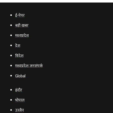
ई‑पेपर
बड़ी खबर
मध्‍यप्रदेश
देश
विदेश
मध्यप्रदेश जनसंपर्क
Global
इंदौर
भोपाल
उज्‍जैन