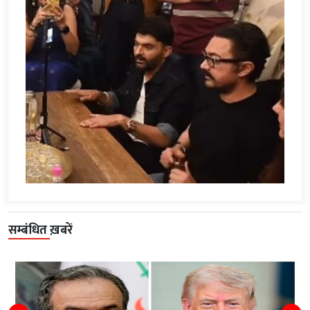
सम्बंधित ख़बरें