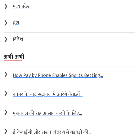
❯
मध्य प्रदेश
❯
देश
❯
विदेश
अभी-अभी
❯
How Pay by Phone Enables Sports Betting...
❯
नवंबर के बाद सदावल में उतरेंगे नेताओं...
❯
महाकाल की राह आसान करने के लिए...
❯
ई-केवाईसी और राशन वितरण में गड़बड़ी की...