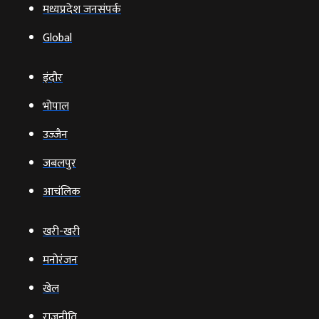
मध्यप्रदेश जनसंपर्क
Global
इंदौर
भोपाल
उज्‍जैन
जबलपुर
आचंलिक
खरी-खरी
मनोरंजन
खेल
राजनीति