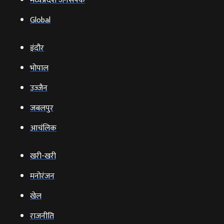
मध्यप्रदेश जनसंपर्क
Global
इंदौर
भोपाल
उज्‍जैन
जबलपुर
आचंलिक
खरी-खरी
मनोरंजन
खेल
राजनीति