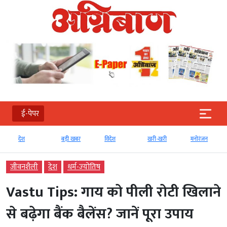
ई-पेपर
देश
बड़ी खबर
विदेश
खरी-खरी
मनोरंजन
जीवनशैली
देश
धर्म-ज्‍योतिष
Vastu Tips: गाय को पीली रोटी खिलाने
से बढ़ेगा बैंक बैलेंस? जानें पूरा उपाय