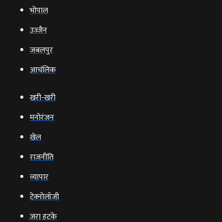
जबलपुर
आचंलिक
खरी-खरी
मनोरंजन
खेल
राजनीति
व्‍यापार
टेक्‍नोलॉजी
ज़रा हटके
Indore (HO)
0731-4220027/ 4220036