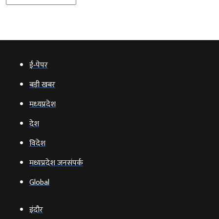
ई‑पेपर
बड़ी खबर
मध्‍यप्रदेश
देश
विदेश
मध्यप्रदेश जनसंपर्क
Global
इंदौर
भोपाल
उज्‍जैन