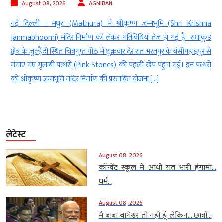
AN
August 08, 2026
AGNIBAN
ं श्रीकृष्ण जन्मभूमि (Shri Krishna
नई दिल्ली । देश में ई20 (E20) यानी 2
र गतिविधियां तेज हो गई हैं। राधाकुंड
(Ethanol Blended Petrol) को लेकर र
में शुक्रवार देर रात भरतपुर के बंसीपहाड़पुर से
रही है। लोकसभा में विपक्ष के नेता राहुल ग
nes) की पहली खेप पहुंच गई। इन पत्थरों
केंद्र सरकार को घेरते हुए एक वीडियो जारी
 प्रस्तावित योजना […]
Petrol) को […]
लेटेस्ट
August 08, 2026
कॉन्वेंट स्कूल में आधी रात भारी हंगामा…
धर्म...
August 08, 2026
मैं बाबा बागेश्वर तो नहीं हूं, लेकिन… छात्रों...