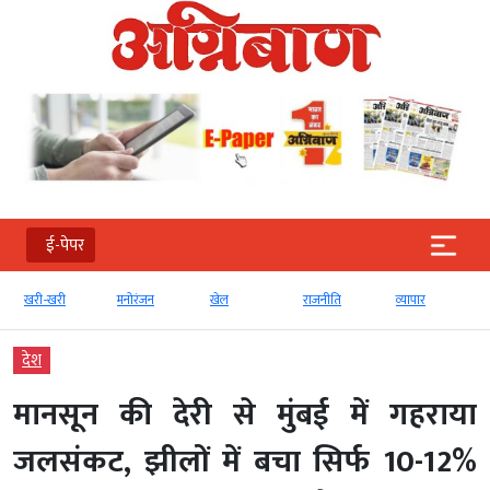
ई-पेपर
खरी-खरी
मनोरंजन
खेल
राजनीति
व्‍यापार
टेक्‍न
देश
मानसून की देरी से मुंबई में गहराया
जलसंकट, झीलों में बचा सिर्फ 10-12%