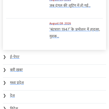
‘बंटवारा 1947’ के प्रमोशन में हादसा,
युवक...
❯
ई-पेपर
❯
बड़ी खबर
❯
मध्य प्रदेश
❯
देश
❯
विदेश
अभी-अभी