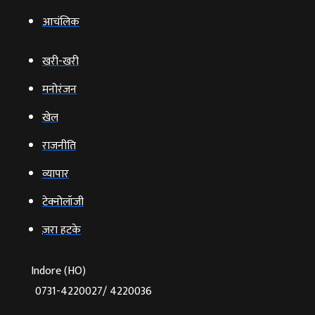
आचंलिक
खरी-खरी
मनोरंजन
खेल
राजनीति
व्‍यापार
टेक्‍नोलॉजी
ज़रा हटके
Indore (HO)
0731-4220027/ 4220036