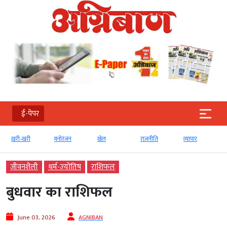
ई-पेपर
खरी-खरी
मनोरंजन
खेल
राजनीति
व्‍यापार
जीवनशैली
धर्म-ज्‍योतिष
राशिफल
बुधवार का राशिफल
June 03, 2026
AGNIBAN