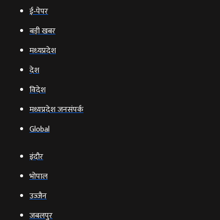
ई‑पेपर
बड़ी खबर
मध्‍यप्रदेश
देश
विदेश
मध्यप्रदेश जनसंपर्क
Global
इंदौर
भोपाल
उज्‍जैन
जबलपुर