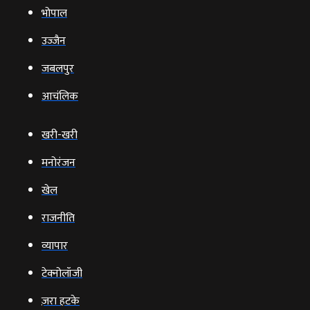
भोपाल
उज्‍जैन
जबलपुर
आचंलिक
खरी-खरी
मनोरंजन
खेल
राजनीति
व्‍यापार
टेक्‍नोलॉजी
ज़रा हटके