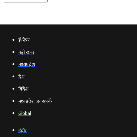
ई‑पेपर
बड़ी खबर
मध्‍यप्रदेश
देश
विदेश
मध्यप्रदेश जनसंपर्क
Global
इंदौर