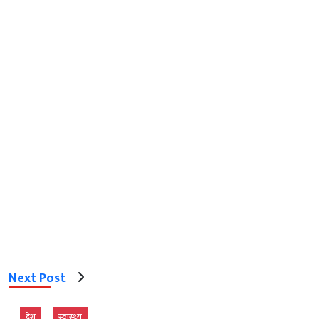
Next Post
देश
स्‍वास्‍थ्‍य