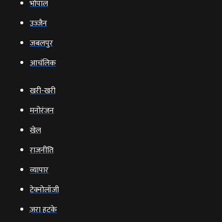
भोपाल
उज्‍जैन
जबलपुर
आचंलिक
खरी-खरी
मनोरंजन
खेल
राजनीति
व्‍यापार
टेक्‍नोलॉजी
ज़रा हटके