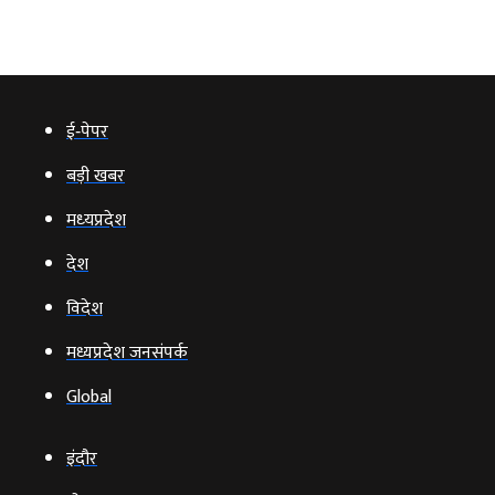
ई‑पेपर
बड़ी खबर
मध्‍यप्रदेश
देश
विदेश
मध्यप्रदेश जनसंपर्क
Global
इंदौर