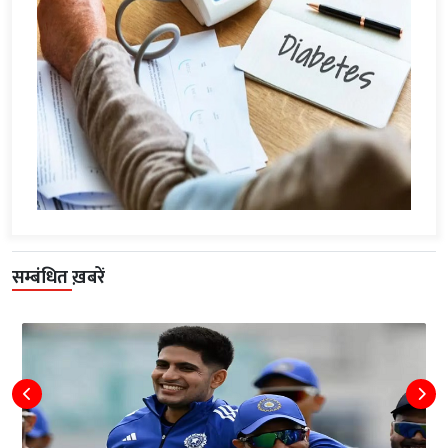
सम्बंधित ख़बरें