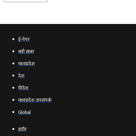
ई‑पेपर
बड़ी खबर
मध्‍यप्रदेश
देश
विदेश
मध्यप्रदेश जनसंपर्क
Global
इंदौर