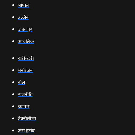
भोपाल
उज्‍जैन
जबलपुर
आचंलिक
खरी-खरी
मनोरंजन
खेल
राजनीति
व्‍यापार
टेक्‍नोलॉजी
ज़रा हटके