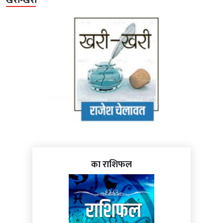
खरी-खरी
का राशिफल