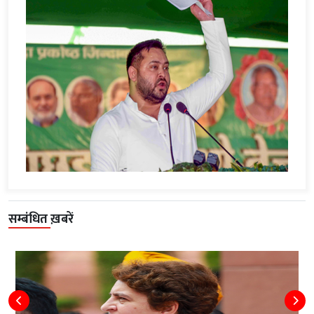
सम्बंधित ख़बरें