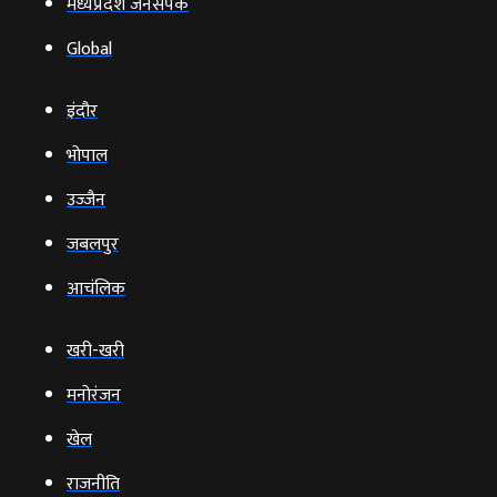
मध्यप्रदेश जनसंपर्क
Global
इंदौर
भोपाल
उज्‍जैन
जबलपुर
आचंलिक
खरी-खरी
मनोरंजन
खेल
राजनीति