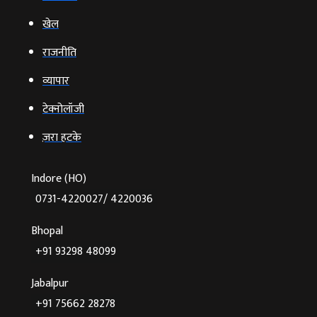
खेल
राजनीति
व्‍यापार
टेक्‍नोलॉजी
ज़रा हटके
Indore (HO)
0731-4220027/ 4220036
Bhopal
+91 93298 48099
Jabalpur
+91 75662 28278