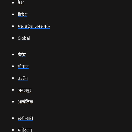
देश
विदेश
मध्यप्रदेश जनसंपर्क
Global
इंदौर
भोपाल
उज्‍जैन
जबलपुर
आचंलिक
खरी-खरी
मनोरंजन