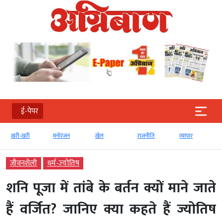
ई-पेपर
खरी-खरी
मनोरंजन
खेल
राजनीति
व्‍यापार
जीवनशैली
धर्म-ज्‍योतिष
शनि पूजा में तांबे के बर्तन क्यों माने जाते
हैं वर्जित? जानिए क्या कहते हैं ज्योतिष