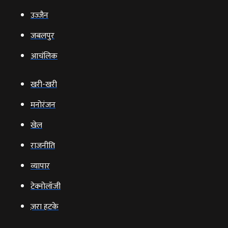
उज्‍जैन
जबलपुर
आचंलिक
खरी-खरी
मनोरंजन
खेल
राजनीति
व्‍यापार
टेक्‍नोलॉजी
ज़रा हटके