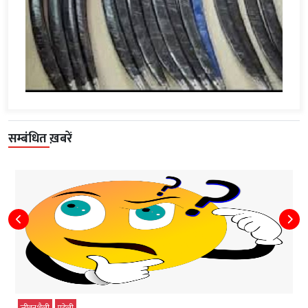
सम्बंधित ख़बरें