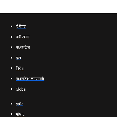
ई‑पेपर
बड़ी खबर
मध्‍यप्रदेश
देश
विदेश
मध्यप्रदेश जनसंपर्क
Global
इंदौर
भोपाल