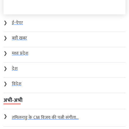
❯
ई-पेपर
❯
बड़ी खबर
❯
मध्य प्रदेश
❯
देश
❯
विदेश
अभी-अभी
❯
तमिलनाडु के CM विजय की पत्नी संगीता...