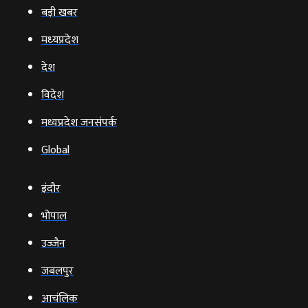
बड़ी खबर
मध्‍यप्रदेश
देश
विदेश
मध्यप्रदेश जनसंपर्क
Global
इंदौर
भोपाल
उज्‍जैन
जबलपुर
आचंलिक