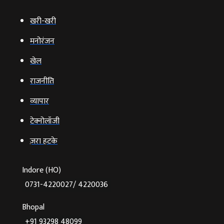
खरी-खरी
मनोरंजन
खेल
राजनीति
व्‍यापार
टेक्‍नोलॉजी
ज़रा हटके
Indore (HO)
0731-4220027/ 4220036
Bhopal
+91 93298 48099