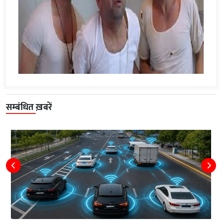
सम्बंधित ख़बरें