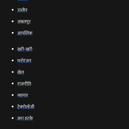
उज्‍जैन
जबलपुर
आचंलिक
खरी-खरी
मनोरंजन
खेल
राजनीति
व्‍यापार
टेक्‍नोलॉजी
ज़रा हटके