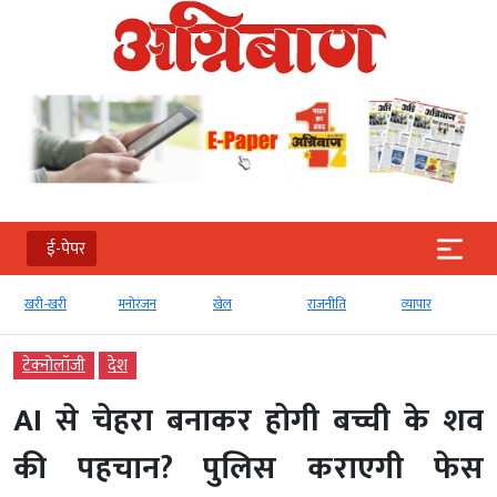
ई-पेपर
खरी-खरी
मनोरंजन
खेल
राजनीति
व्‍यापार
टेक्‍नोलॉजी
देश
AI से चेहरा बनाकर होगी बच्ची के शव
की पहचान? पुलिस कराएगी फेस