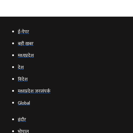
ई‑पेपर
बड़ी खबर
मध्‍यप्रदेश
देश
विदेश
मध्यप्रदेश जनसंपर्क
Global
इंदौर
भोपाल