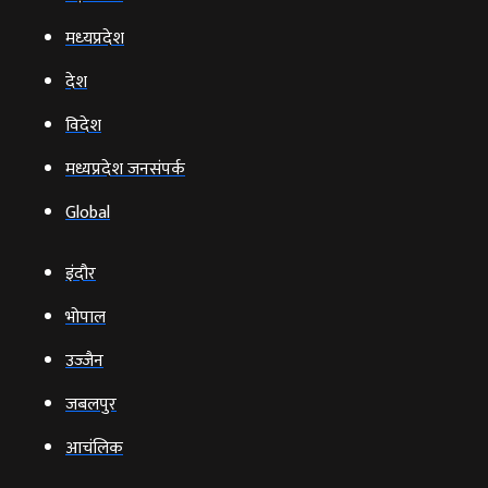
मध्‍यप्रदेश
देश
विदेश
मध्यप्रदेश जनसंपर्क
Global
इंदौर
भोपाल
उज्‍जैन
जबलपुर
आचंलिक