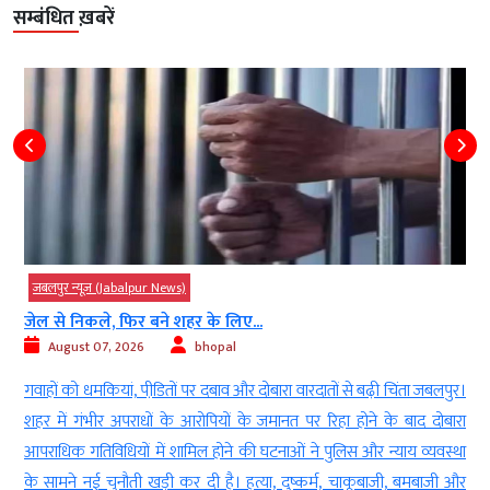
सम्बंधित ख़बरें
जबलपुर न्यूज़ (Jabalpur News)
जेल से निकले, फिर बने शहर के लिए...
August 07, 2026
bhopal
न
गवाहों को धमकियां, पीडि़तों पर दबाव और दोबारा वारदातों से बढ़ी चिंता जबलपुर।
ा
शहर में गंभीर अपराधों के आरोपियों के जमानत पर रिहा होने के बाद दोबारा
ल
आपराधिक गतिविधियों में शामिल होने की घटनाओं ने पुलिस और न्याय व्यवस्था
ल
के सामने नई चुनौती खड़ी कर दी है। हत्या, दुष्कर्म, चाकूबाजी, बमबाजी और