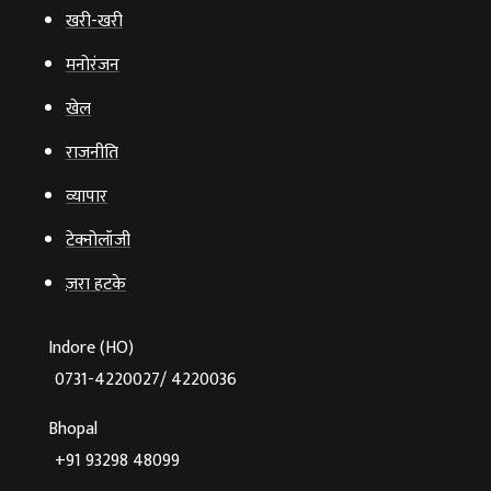
खरी-खरी
मनोरंजन
खेल
राजनीति
व्‍यापार
टेक्‍नोलॉजी
ज़रा हटके
Indore (HO)
0731-4220027/ 4220036
Bhopal
+91 93298 48099