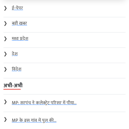
❯
ई-पेपर
❯
बड़ी खबर
❯
मध्य प्रदेश
❯
देश
❯
विदेश
अभी-अभी
❯
MP: सरपंच ने कलेक्ट्रेट परिसर में पीया...
❯
MP के इस गांव में पुल की...