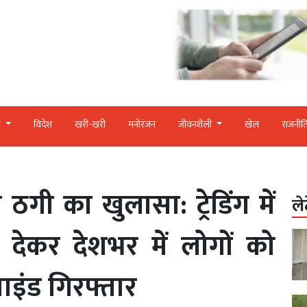
र
विदेश
खरी-खरी
मनोरंजन
जीवनशैली
खेल
राजनीत
गी का खुलासा: ट्रेडिंग में
ले
ा देकर देशभर में लोगों को
ाइंड गिरफ्तार