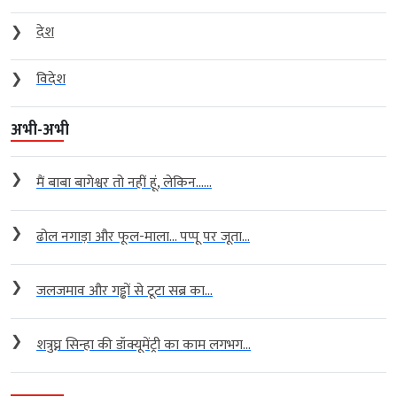
❯
देश
❯
विदेश
अभी-अभी
❯
मैं बाबा बागेश्वर तो नहीं हूं, लेकिन…...
❯
ढोल नगाड़ा और फूल-माला… पप्पू पर जूता...
❯
जलजमाव और गड्ढों से टूटा सब्र का...
❯
शत्रुघ्न सिन्हा की डॉक्यूमेंट्री का काम लगभग...