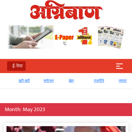
ई-पेपर
खरी-खरी
मनोरंजन
खेल
राजनीति
व्‍यापार
Month:
May 2023