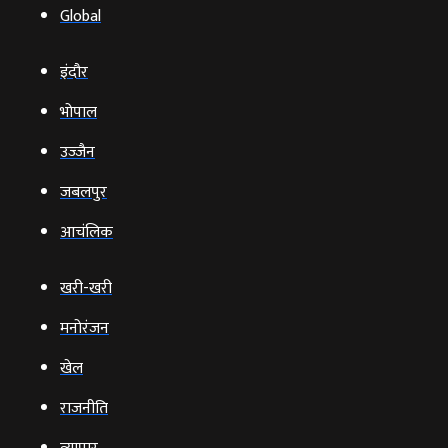
Global
इंदौर
भोपाल
उज्‍जैन
जबलपुर
आचंलिक
खरी-खरी
मनोरंजन
खेल
राजनीति