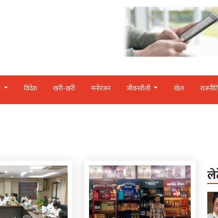
र
विदेश
खरी-खरी
मनोरंजन
जीवनशैली
खेल
राजनीत
ले