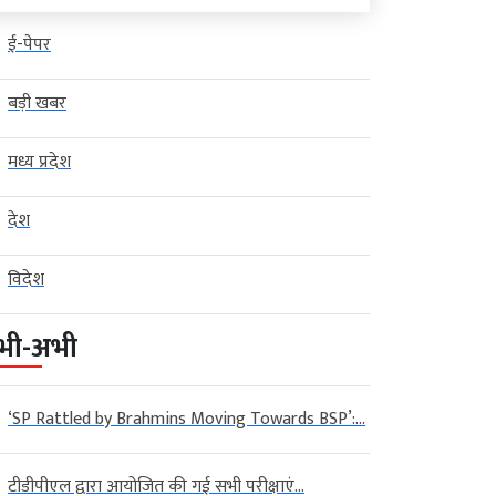
ई-पेपर
बड़ी खबर
मध्य प्रदेश
देश
विदेश
भी-अभी
‘SP Rattled by Brahmins Moving Towards BSP’:...
टीडीपीएल द्वारा आयोजित की गई सभी परीक्षाएं...