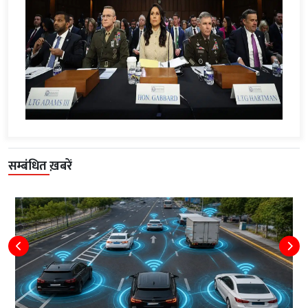
सम्बंधित ख़बरें