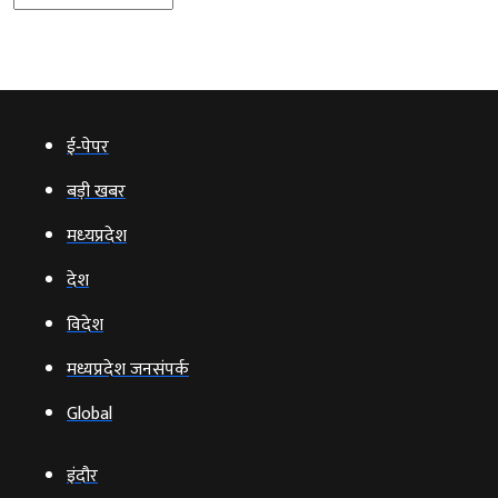
ई‑पेपर
बड़ी खबर
मध्‍यप्रदेश
देश
विदेश
मध्यप्रदेश जनसंपर्क
Global
इंदौर