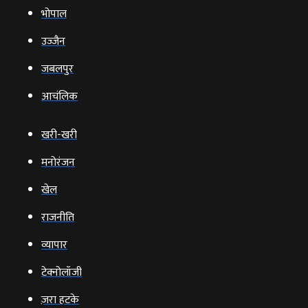
भोपाल
उज्‍जैन
जबलपुर
आचंलिक
खरी-खरी
मनोरंजन
खेल
राजनीति
व्‍यापार
टेक्‍नोलॉजी
ज़रा हटके