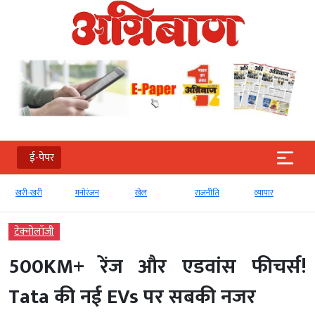
ई-पेपर
खरी-खरी
मनोरंजन
खेल
राजनीति
व्‍यापार
टेक्‍नोलॉजी
500KM+ रेंज और एडवांस फीचर्स!
Tata की नई EVs पर सबकी नजर