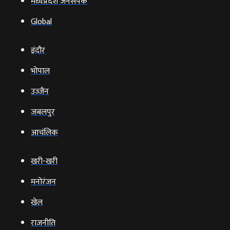
मध्यप्रदेश जनसंपर्क
Global
इंदौर
भोपाल
उज्‍जैन
जबलपुर
आचंलिक
खरी-खरी
मनोरंजन
खेल
राजनीति