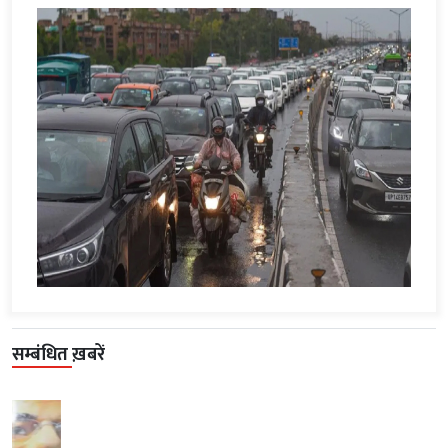
सम्बंधित ख़बरें