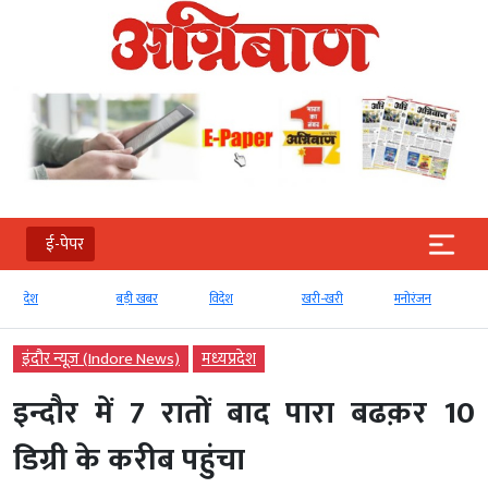
ई-पेपर
देश
बड़ी खबर
विदेश
खरी-खरी
मनोरंजन
इंदौर न्यूज़ (Indore News)
मध्‍यप्रदेश
इन्दौर में 7 रातों बाद पारा बढक़र 10
डिग्री के करीब पहुंचा