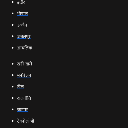
इंदौर
भोपाल
उज्‍जैन
जबलपुर
आचंलिक
खरी-खरी
मनोरंजन
खेल
राजनीति
व्‍यापार
टेक्‍नोलॉजी