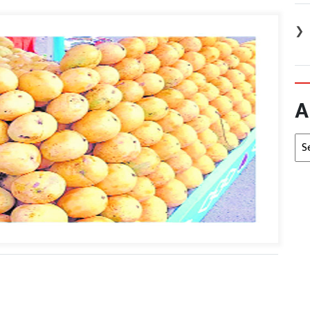
❯
A
Arc