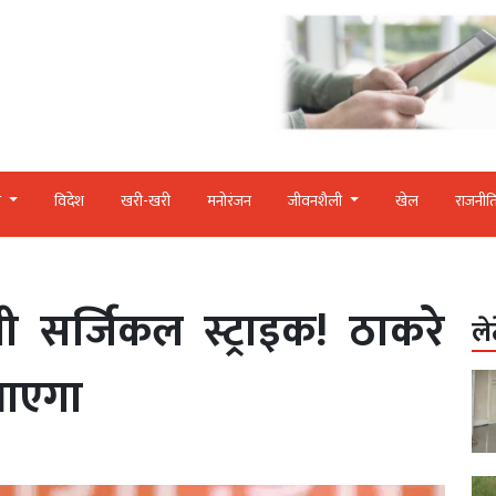
र
विदेश
खरी-खरी
मनोरंजन
जीवनशैली
खेल
राजनीत
गी सर्जिकल स्ट्राइक! ठाकरे
ले
 आएगा