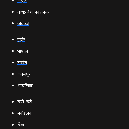
विदेश
मध्यप्रदेश जनसंपर्क
Global
इंदौर
भोपाल
उज्‍जैन
जबलपुर
आचंलिक
खरी-खरी
मनोरंजन
खेल