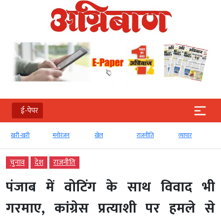
ई-पेपर
खरी
मनोरंजन
खेल
राजनीति
व्‍यापार
टेक्‍नोलॉजी
चुनाव
देश
राजनीति
पंजाब में वोटिंग के साथ विवाद भी
गरमाए, कांग्रेस प्रत्याशी पर हमले से