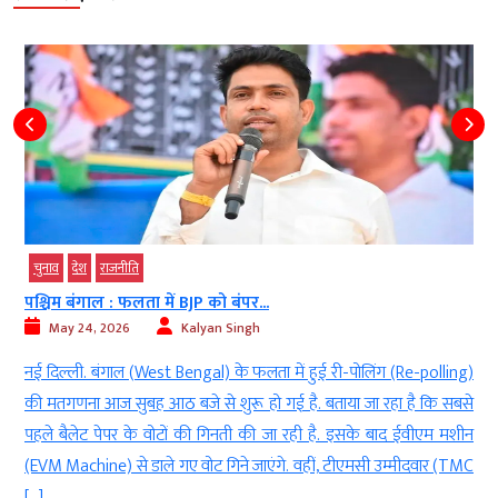
चुनाव
बड़ी खबर
चुनाव आयोग ने राज्यसभा चुनाव के लिए किया...
May 22, 2026
Kalyan Singh
ोलिंग (Re-polling)
नई दिल्ली. चुनाव आयोग (Election Commission) ने रा
जा रहा है कि सबसे
(Rajya Sabha Elections) के लिए तारीख (Dates
के बाद ईवीएम मशीन
Announces) कर दिया है. राज्यसभा में 12 राज्यों से खाली हो र
मसी उम्मीदवार (TMC
चुनाव और उपचुनाव 18 जून को होंगे. महाराष्ट्र में सुनेत्रा अजित 
में सीवी षण्मुखम की सीट पर उपचुनाव […]