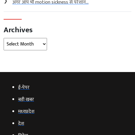
❯
अगर आप भी motion sickness से परेशान...
Archives
Archives
ई‑पेपर
बड़ी खबर
मध्‍यप्रदेश
देश