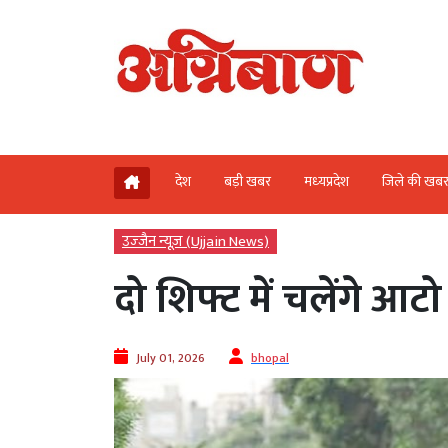
देश
बड़ी खबर
मध्‍यप्रदेश
जिले की खब
उज्‍जैन न्यूज़ (Ujjain News)
दो शिफ्ट में चलेंगे आट
July 01, 2026
bhopal