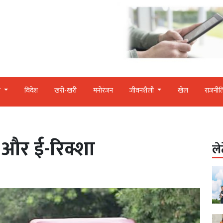
र
विदेश
खरी-खरी
मनोरंजन
जीवनशैली
खेल
राजनीत
ो और ई-रिक्शा
ले