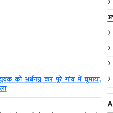
❯
अ
❯
❯
❯
ी‑युवक को अर्धनग्न कर पूरे गांव में घुमाया,
❯
मला
A