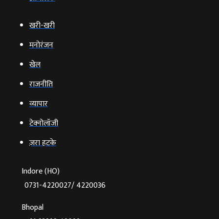
खरी-खरी
मनोरंजन
खेल
राजनीति
व्‍यापार
टेक्‍नोलॉजी
ज़रा हटके
Indore (HO)
0731-4220027/ 4220036
Bhopal