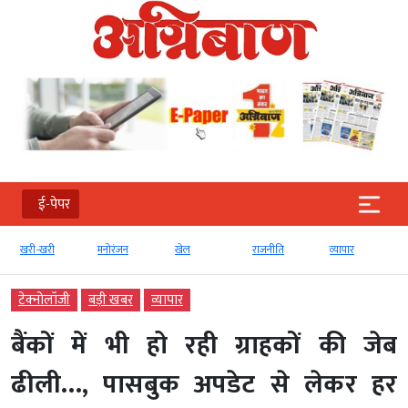
ई-पेपर
खरी-खरी
मनोरंजन
खेल
राजनीति
व्‍यापार
टेक्‍नोलॉजी
बड़ी खबर
व्‍यापार
बैंकों में भी हो रही ग्राहकों की जेब
ढीली…, पासबुक अपडेट से लेकर हर