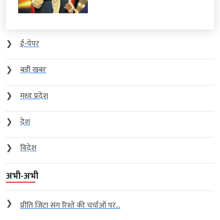
❯
ई-पेपर
❯
बड़ी खबर
❯
मध्य प्रदेश
❯
देश
❯
विदेश
अभी-अभी
❯
प्रीति जिंटा संग रिश्ते की चर्चाओं पर...