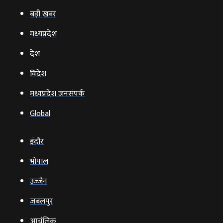
बड़ी खबर
मध्‍यप्रदेश
देश
विदेश
मध्यप्रदेश जनसंपर्क
Global
इंदौर
भोपाल
उज्‍जैन
जबलपुर
आचंलिक