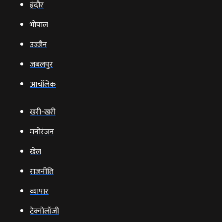
इंदौर
भोपाल
उज्‍जैन
जबलपुर
आचंलिक
खरी-खरी
मनोरंजन
खेल
राजनीति
व्‍यापार
टेक्‍नोलॉजी