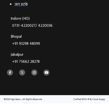
ज़रा हटके
Indore (HO)
0731-4220027/ 4220036
Bhopal
+91 93298 48099
Jabalpur
+91 75662 28278
©2026 Agnibaan , All Rights Reserved
Crafted With
♥
By Cloud Zappy