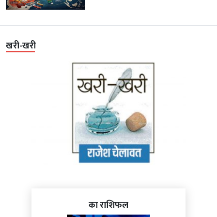
खरी-खरी
का राशिफल