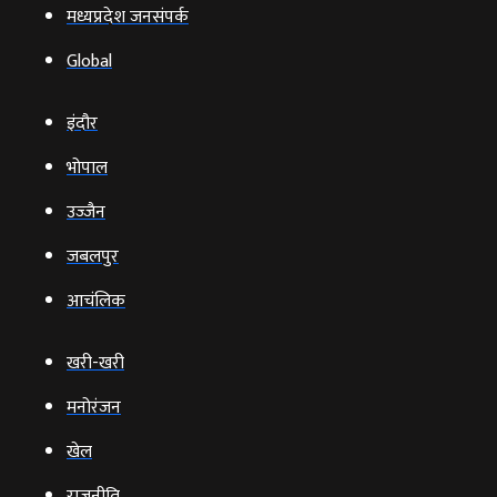
मध्यप्रदेश जनसंपर्क
Global
इंदौर
भोपाल
उज्‍जैन
जबलपुर
आचंलिक
खरी-खरी
मनोरंजन
खेल
राजनीति