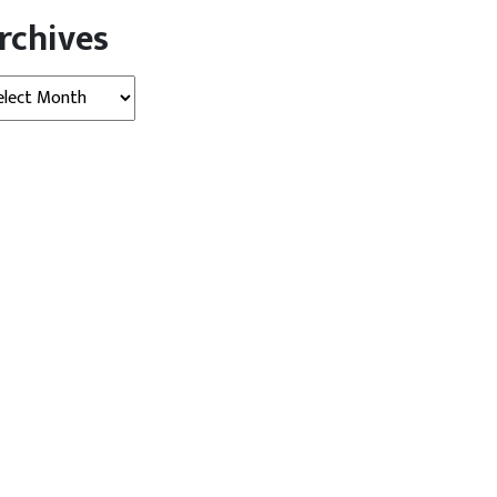
rchives
hives