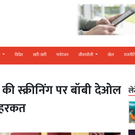
र
विदेश
खरी-खरी
मनोरंजन
जीवनशैली
खेल
राजनीत
की स्क्रीनिंग पर बॉबी देओल
ले
े हरकत