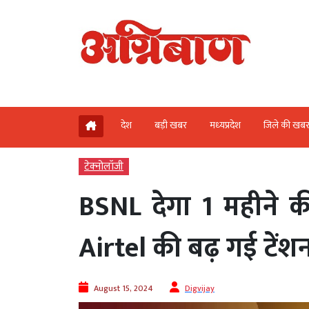
देश
बड़ी खबर
मध्‍यप्रदेश
जिले की खब
टेक्‍नोलॉजी
BSNL देगा 1 महीने की म
Airtel की बढ़ गई टेंश
August 15, 2024
Digvijay