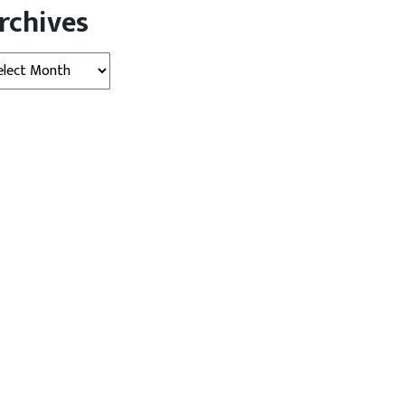
rchives
hives