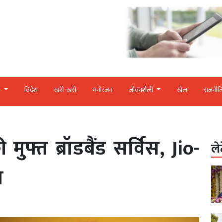
र
विदेश
खरी-खरी
मनोरंजन
जीवनशैली
खेल
राजनीत
ुफ्त ब्रॉडबैंड सर्विस, Jio-
ले
न