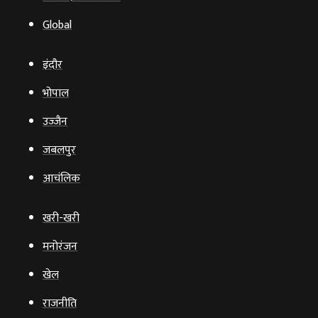
Global
इंदौर
भोपाल
उज्‍जैन
जबलपुर
आचंलिक
खरी-खरी
मनोरंजन
खेल
राजनीति