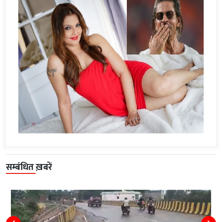
सम्बंधित ख़बरें