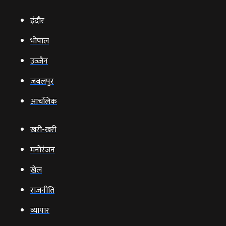
इंदौर
भोपाल
उज्‍जैन
जबलपुर
आचंलिक
खरी-खरी
मनोरंजन
खेल
राजनीति
व्‍यापार