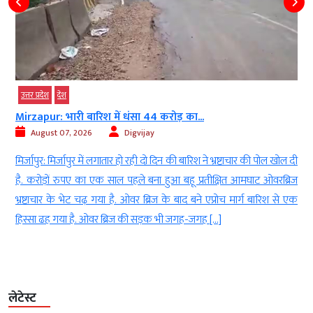
उत्तर प्रदेश
देश
Mirzapur: भारी बारिश में धंसा 44 करोड़ का...
August 07, 2026
Digvijay
ं
मिर्जापुर: मिर्जापुर में लगातार हो रही दो दिन की बारिश ने भ्रष्टाचार की पोल खोल दी
ह
है. करोड़ों रुपए का एक साल पहले बना हुआ बहू प्रतीक्षित आमघाट ओवरब्रिज
ा
भ्रष्टाचार के भेट चढ़ गया है. ओवर ब्रिज के बाद बने एप्रोच मार्ग बारिश से एक
हिस्सा ढह गया है. ओवर ब्रिज की सड़क भी जगह-जगह […]
लेटेस्ट