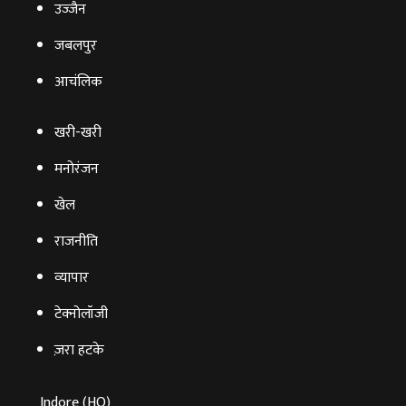
उज्‍जैन
जबलपुर
आचंलिक
खरी-खरी
मनोरंजन
खेल
राजनीति
व्‍यापार
टेक्‍नोलॉजी
ज़रा हटके
Indore (HO)