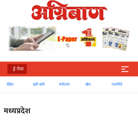
ई-पेपर
विदेश
खरी-खरी
मनोरंजन
खेल
राजनीति
मध्‍यप्रदेश