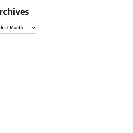
rchives
hives
उत्तर प्रदेश
देश
वार में खतरे के निशान के करीब
बरेली एयरपोर्ट का काम रुका… शासन
..
स्तर पर...
gust 06, 2026
Digvijay
August 06, 2026
Digvijay