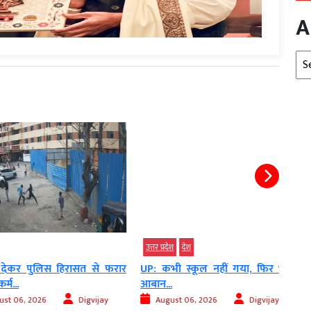
A
Arc
उत्तर प्रदेश
देश
देश
पुलिस हिरासत से फरार
UP: कभी स्कूल नहीं गया, फिर भी…
हरिद्
आबान...
पहुंची.
, 2026
Digvijay
August 06, 2026
Digvijay
Au