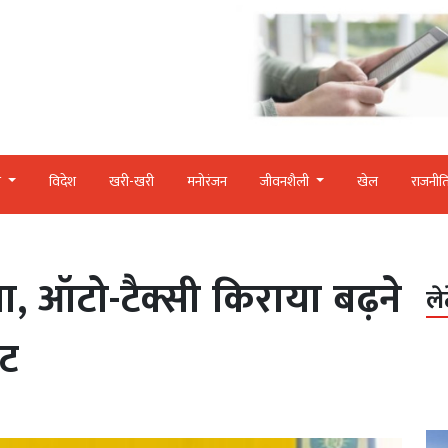
र
विदेश
खरी-खरी
मनोरंजन
जीवनशैली
खेल
राजनीत
गा, ऑटो-टैक्सी किराया बढ़ने
ले
ेट