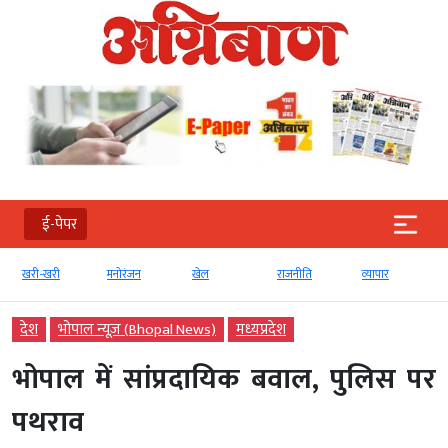
ई-पेपर
खरी-खरी
मनोरंजन
खेल
राजनीति
व्‍यापार
देश
भोपाल न्यूज़ (Bhopal News)
मध्‍यप्रदेश
भोपाल में सांप्रदायिक बवाल, पुलिस पर
पथराव