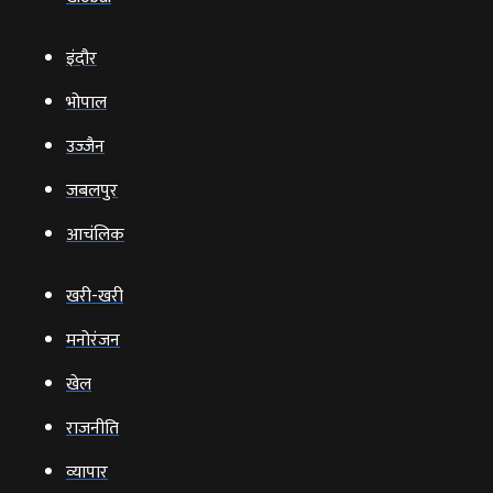
इंदौर
भोपाल
उज्‍जैन
जबलपुर
आचंलिक
खरी-खरी
मनोरंजन
खेल
राजनीति
व्‍यापार