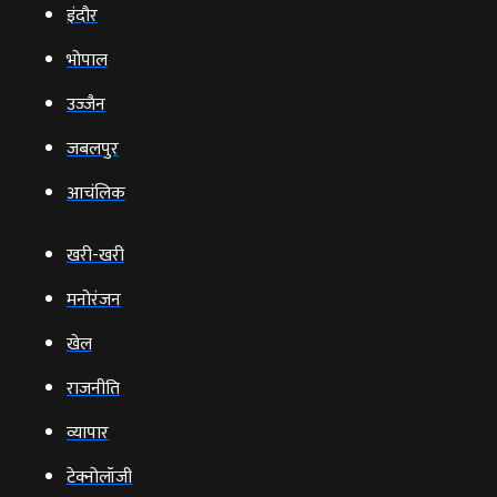
इंदौर
भोपाल
उज्‍जैन
जबलपुर
आचंलिक
खरी-खरी
मनोरंजन
खेल
राजनीति
व्‍यापार
टेक्‍नोलॉजी