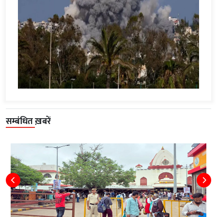
सम्बंधित ख़बरें