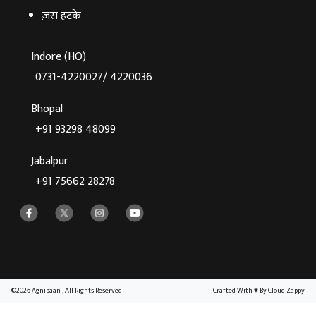
ज़रा हटके
Indore (HO)
0731-4220027/ 4220036
Bhopal
+91 93298 48099
Jabalpur
+91 75662 28278
©2026 Agnibaan , All Rights Reserved
Crafted With
♥
By Cloud Zappy